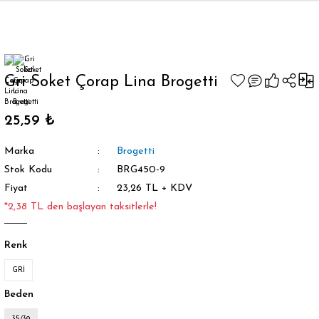
Geri Dön
Gri Soket Çorap Lina Brogetti
25,59 ₺
orap
Marka
Brogetti
Stok Kodu
BRG450-9
Fiyat
23,26 TL + KDV
*2,38 TL den başlayan taksitlerle!
Renk
GRİ
Beden