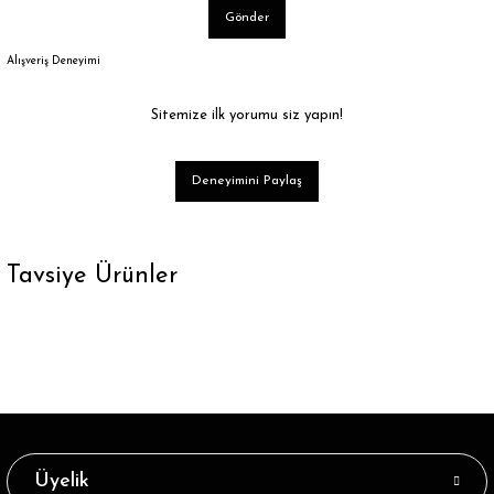
Gönder
Alışveriş Deneyimi
Sitemize ilk yorumu siz yapın!
Deneyimini Paylaş
Tavsiye Ürünler
Tükendi
Ekru Renk Simli Yıldız Desen Soket Çorap
43,89 ₺
Tükendi
Siyah Renk Simli Yıldız Desen Soket Çorap
Üyelik