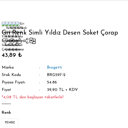
Geri Dön
Gri Renk Simli Yıldız Desen Soket Çorap
orap
43,89 ₺
Marka
Brogetti
Stok Kodu
BRG597-2
Piyasa Fiyatı
54.86
Fiyat
39,90 TL + KDV
*4,08 TL den başlayan taksitlerle!
Renk
PEMBE