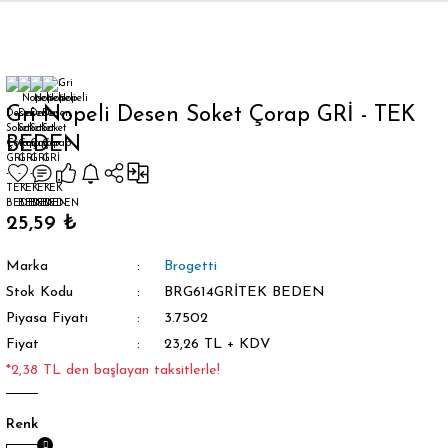
Geri Dön
Gri Nopeli Desen Soket Çorap GRİ - TEK
BEDEN
orap
25,59 ₺
Marka
Brogetti
Stok Kodu
BRG614GRİTEK BEDEN
Piyasa Fiyatı
3.7502
Fiyat
23,26 TL + KDV
*2,38 TL den başlayan taksitlerle!
Renk