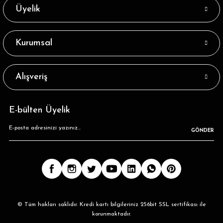
Beyaz Renk Newyork Yazılı Soket Çorap
Üyelik
32,89 ₺
Kurumsal
Tükendi
Siyah Renk Paris Yazılı Soket Çorap
Alışveriş
32,89 ₺
E-bülten Üyelik
GÖNDER
© Tüm hakları saklıdır. Kredi kartı bilgileriniz 256bit SSL sertifikası ile
korunmaktadır.