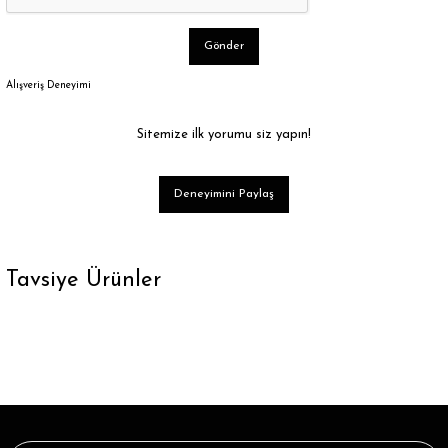
Gönder
Alışveriş Deneyimi
Sitemize ilk yorumu siz yapın!
Deneyimini Paylaş
Tavsiye Ürünler
Tükendi
Karmelanj Renk London Yazılı Soket Çorap
32,89 ₺
Tükendi