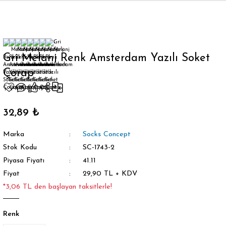
Geri Dön
Gri Melanj Renk Amsterdam Yazılı Soket
Çorap
orap
32,89 ₺
Marka
Socks Concept
Stok Kodu
SC-1743-2
Piyasa Fiyatı
41.11
Fiyat
29,90 TL + KDV
*3,06 TL den başlayan taksitlerle!
Renk