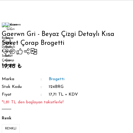
Geri Dön
Gaerwn Gri - Beyaz Çizgi Detaylı Kısa
Soket Çorap Brogetti
orap
19,48 ₺
Marka
Brogetti
Stok Kodu
124BRG
Fiyat
17,71 TL + KDV
*1,81 TL den başlayan taksitlerle!
Renk
RENKLİ