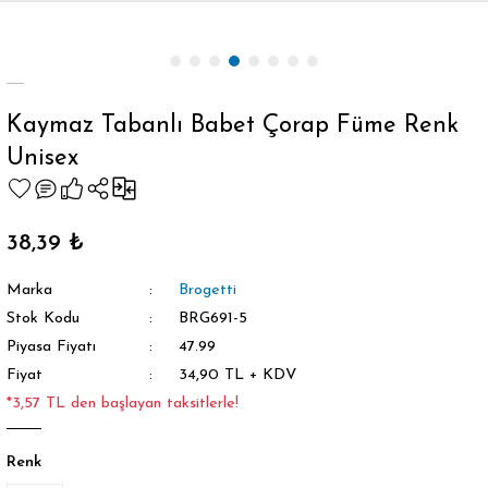
Geri Dön
Kaymaz Tabanlı Babet Çorap Füme Renk
Unisex
orap
38,39 ₺
Marka
Brogetti
Stok Kodu
BRG691-5
Piyasa Fiyatı
47.99
Fiyat
34,90 TL + KDV
*3,57 TL den başlayan taksitlerle!
Renk