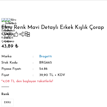
Geri Dön
Ekru Renk Mavi Detaylı Erkek Kışlık Çorap
orap
43,89 ₺
Marka
Brogetti
Stok Kodu
BRG665
Piyasa Fiyatı
54.86
Fiyat
39,90 TL + KDV
*4,08 TL den başlayan taksitlerle!
Renk
EKRU