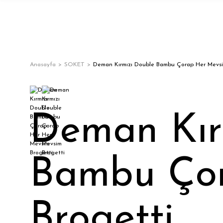
Anasayfa
SOKET
Deman Kırmızı Double Bambu Çorap Her Mevsi
Deman Kır
Bambu Ço
Brogetti