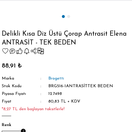
Geri Dön
Delikli Kısa Diz Üstü Çorap Antrasit Elena
ANTRASİT - TEK BEDEN
orap
88,91 ₺
Marka
Brogetti
Stok Kodu
BRG516-1ANTRASİTTEK BEDEN
Piyasa Fiyatı
12.7498
Fiyat
80,83 TL + KDV
*8,27 TL den başlayan taksitlerle!
Renk