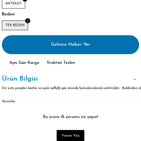
ANTRASİT
Beden
TEK BEDEN
Gelince Haber Ver
Aynı Gün Kargo
Stoktan Teslim
Ürün Bilgisi
Diz üstü çoraplar konfor ve ayak saðlýðý göz önünde bulundurularak üretilmiþtir. Baldýrdan
Yorumlar
Bu ürüne ilk yorumu siz yapın!
Yorum Yaz