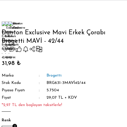
Geri Dön
Danton Exclusive Mavi Erkek Çorabı
Brogetti MAVİ - 42/44
orap
31,98 ₺
Marka
Brogetti
Stok Kodu
BRG631-3MAVİ42/44
Piyasa Fiyatı
5.7504
Fiyat
29,07 TL + KDV
*2,97 TL den başlayan taksitlerle!
Renk