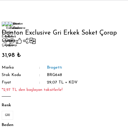
Geri Dön
Danton Exclusive Gri Erkek Soket Çorap
orap
31,98 ₺
Marka
Brogetti
Stok Kodu
BRG648
Fiyat
29,07 TL + KDV
*2,97 TL den başlayan taksitlerle!
Renk
GRİ
Beden