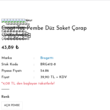
Geri Dön
Cropt Toz Pembe Düz Soket Çorap
orap
43,89 ₺
Marka
Brogetti
Stok Kodu
BRG412-8
Piyasa Fiyatı
54.86
Fiyat
39,90 TL + KDV
*4,08 TL den başlayan taksitlerle!
Renk
AÇIK PEMBE