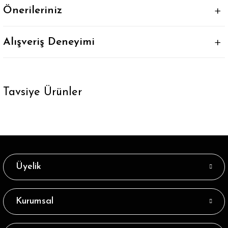
Önerileriniz
Alışveriş Deneyimi
Tavsiye Ürünler
Tükendi
Tükendi
Cropt Mor Düz Soket Çorap
Cropt Koyu Mor Düz Soket Çorap
21,89 ₺
43,89 ₺
Üyelik
Tükendi
Tükendi
Cropt Beyaz Düz Soket Çorap
Cropt Saks Mavi Renk Düz Soket Çorap
Kurumsal
43,89 ₺
25,59 ₺
Tükendi