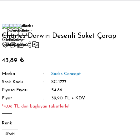
Geri Dön
Charles Darwin Desenli Soket Çorap
orap
43,89 ₺
Marka
Socks Concept
Stok Kodu
SC-1777
Piyasa Fiyatı
54.86
Fiyat
39,90 TL + KDV
*4,08 TL den başlayan taksitlerle!
Renk
SİYAH