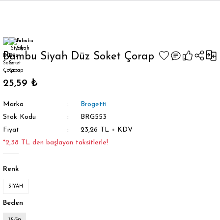
Geri Dön
Bambu Siyah Düz Soket Çorap
25,59 ₺
orap
Marka
Brogetti
Stok Kodu
BRG553
Fiyat
23,26 TL + KDV
*2,38 TL den başlayan taksitlerle!
Renk
SİYAH
Beden