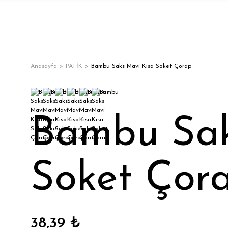
Anasayfa
PATİK
Bambu Saks Mavi Kısa Soket Çorap
Bambu Sak
Soket Çor
38,39 ₺