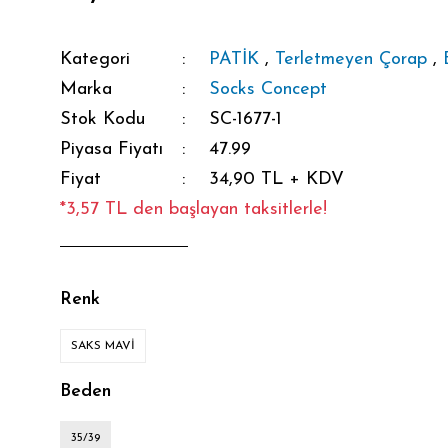
Kategori
PATİK
,
Terletmeyen Çorap
,
Marka
Socks Concept
Stok Kodu
SC-1677-1
Piyasa Fiyatı
47.99
Fiyat
34,90 TL + KDV
*3,57 TL den başlayan taksitlerle!
Renk
SAKS MAVİ
Beden
35/39