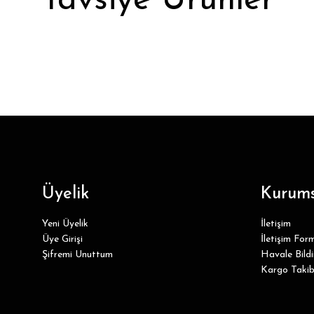
Tavsiye Ürünler
Bambu Bej Renk Kısa Soket Çorap
38,39 ₺
Üyelik
Kurums
Yeni Üyelik
İletişim
Üye Girişi
İletişim For
Şifremi Unuttum
Havale Bild
Kargo Takib