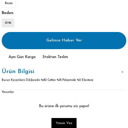
Beyaz
Beden
41/46
Gelince Haber Ver
Aynı Gün Kargo
Stoktan Teslim
Ürün Bilgisi
Burun Kýsýmlarý Dikiþsizdir.%80 Cotton %18 Polyamide %2 Elastane
Yorumlar
Bu ürüne ilk yorumu siz yapın!
Yorum Yaz