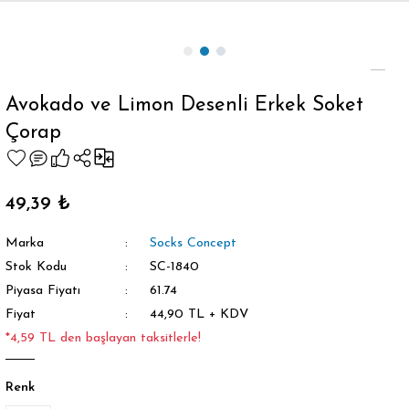
Geri Dön
Avokado ve Limon Desenli Erkek Soket
Çorap
orap
49,39 ₺
Marka
Socks Concept
Stok Kodu
SC-1840
Piyasa Fiyatı
61.74
Fiyat
44,90 TL + KDV
*4,59 TL den başlayan taksitlerle!
Renk