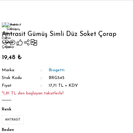
Geri Dön
Antrasit Gümüş Simli Düz Soket Çorap
orap
19,48 ₺
Marka
Brogetti
Stok Kodu
BRG545
Fiyat
17,71 TL + KDV
*1,81 TL den başlayan taksitlerle!
Renk
ANTRASİT
Beden