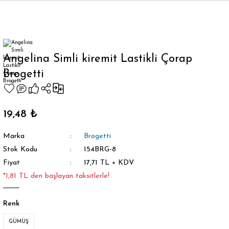
Geri Dön
Angelina Simli kiremit Lastikli Çorap
Brogetti
orap
19,48 ₺
Marka
Brogetti
Stok Kodu
154BRG-8
Fiyat
17,71 TL + KDV
*1,81 TL den başlayan taksitlerle!
Renk
GÜMÜŞ