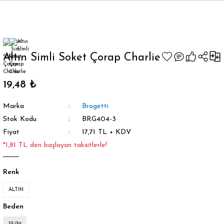
Geri Dön
Altın Simli Soket Çorap Charlie
19,48 ₺
orap
Marka
Brogetti
Stok Kodu
BRG404-3
Fiyat
17,71 TL + KDV
*1,81 TL den başlayan taksitlerle!
Renk
ALTIN
Beden