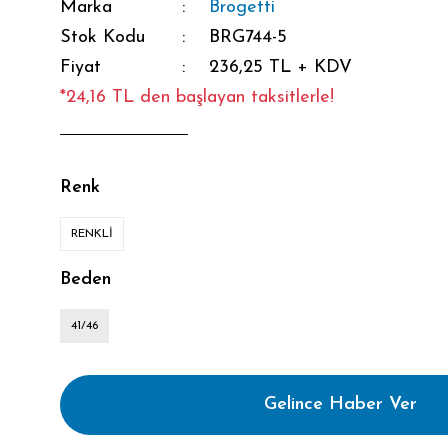
Marka
Brogetti
Stok Kodu
BRG744-5
Fiyat
236,25 TL + KDV
*24,16 TL den başlayan taksitlerle!
Renk
RENKLİ
Beden
41/46
Gelince Haber Ver