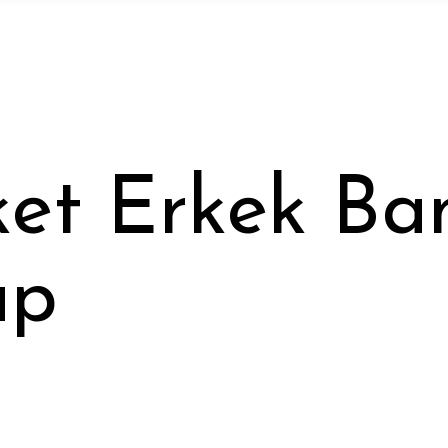
aket Erkek B
ap