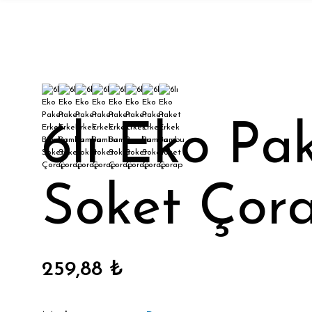
6lı Eko P
Soket Çor
259,88 ₺