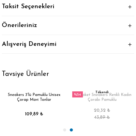
Taksit Seçenekleri
Önerileriniz
Alışveriş Deneyimi
Tavsiye Ürünler
Tükendi
%54
Sneakers 3'lü Pamuklu Unisex
3'lü Paket Sneakers Renkli Kadın
Çorap Mavi Tonlar
Çorabı Pamuklu
20,32 ₺
109,89 ₺
43,89 ₺