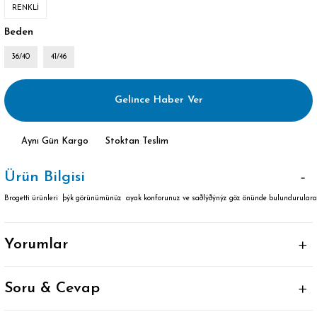
RENKLİ
Beden
36/40
41/46
Gelince Haber Ver
Aynı Gün Kargo
Stoktan Teslim
Ürün Bilgisi
Brogetti ürünleri þýk görünümünüz ayak konforunuz ve saðlýðýnýz göz önünde bulundurularak ö
Yorumlar
Soru & Cevap