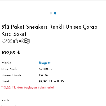
Geri Dön
3'lü Paket Sneakers Renkli Unisex Çorap
Kısa Soket
orap
109,89 ₺
Marka
Brogetti
Stok Kodu
52BRG-9
Piyasa Fiyatı
137.36
Fiyat
99,90 TL + KDV
*10,22 TL den başlayan taksitlerle!
Renk