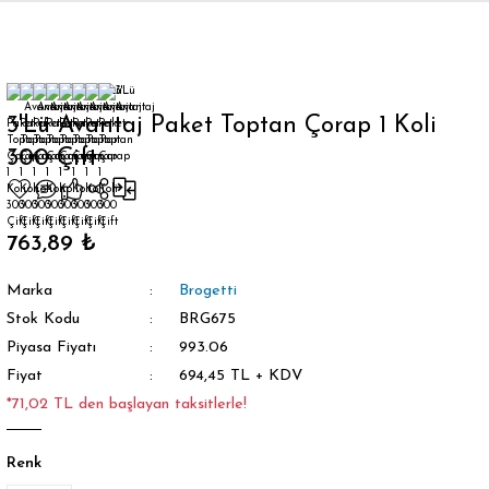
Geri Dön
3'Lü Avantaj Paket Toptan Çorap 1 Koli
300 Çift
orap
763,89 ₺
Marka
Brogetti
Stok Kodu
BRG675
Piyasa Fiyatı
993.06
Fiyat
694,45 TL + KDV
*71,02 TL den başlayan taksitlerle!
Renk